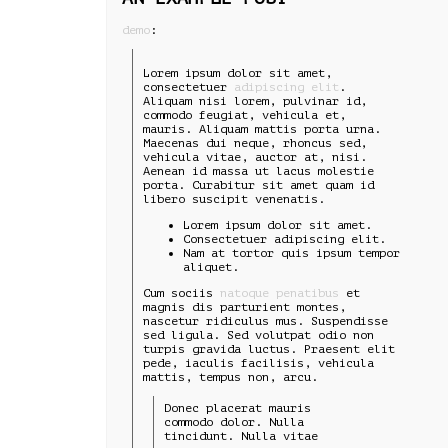
demo
:
Lorem ipsum dolor sit amet,
consectetuer
adipiscing elit
.
Aliquam nisi lorem, pulvinar id,
commodo feugiat, vehicula et,
mauris. Aliquam mattis porta urna.
Maecenas dui neque, rhoncus sed,
vehicula vitae, auctor at, nisi.
Aenean id massa ut lacus molestie
porta. Curabitur sit amet quam id
libero suscipit venenatis.
Lorem ipsum dolor sit amet.
Consectetuer adipiscing elit.
Nam at tortor quis ipsum tempor
aliquet.
Cum sociis
natoque penatibus
et
magnis dis parturient montes,
nascetur ridiculus mus. Suspendisse
sed ligula. Sed volutpat odio non
turpis gravida luctus. Praesent elit
pede, iaculis facilisis, vehicula
mattis, tempus non, arcu.
Donec placerat mauris
commodo dolor. Nulla
tincidunt. Nulla vitae