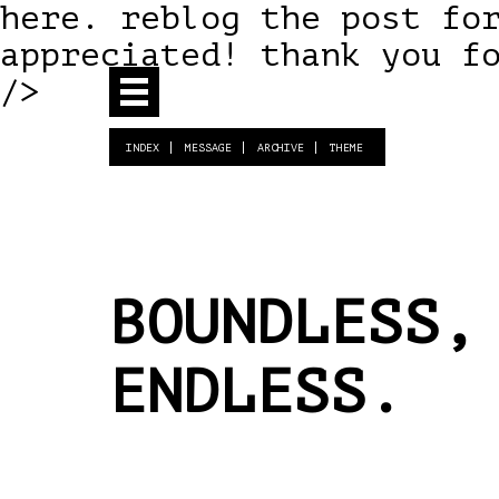
here. reblog the post fo
appreciated! thank you f
/>
INDEX
MESSAGE
ARCHIVE
THEME
BOUNDLESS,
ENDLESS.