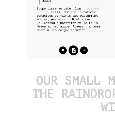
augue.
Suspendisse ac pede. Cras
tincidunt
pretium
felis. Cum sociis natoque
penatibus et magnis dis parturient
montes, nascetur ridiculus mus.
Pellentesque porttitor mi id felis.
Maecenas nec augue. Praesent a quam
pretium leo congue accumsan.
OUR SMALL M
THE RAINDRO
WI