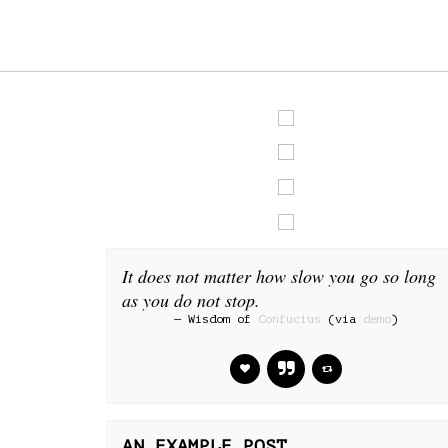
It does not matter how slow you go so long
as you do not stop.
— Wisdom of
Confucius
(via
demo
)
AN EXAMPLE POST